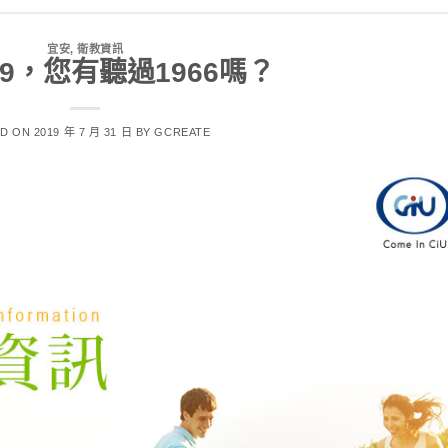
宜安
,
衛教資訊
99，您有聽過1966嗎？
ED ON
2019 年 7 月 31 日
BY
GCREATE