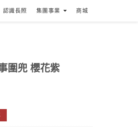
認識長照
集團事業
商城
水食事圍兜 櫻花紫
車