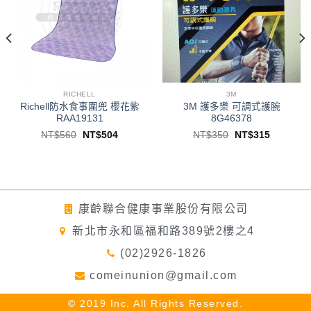
RICHELL
3M
Richell防水食事圍兜 櫻花紫
3M 護多樂 可調式護腕
RAA19131
8G46378
NT$
560
NT$
504
NT$
350
NT$
315
康齡聯合健康事業股份有限公司
新北市永和區福和路389號2樓之4
(02)2926-1826
comeinunion@gmail.com
© 2019 Inc. All Rights Reserved.