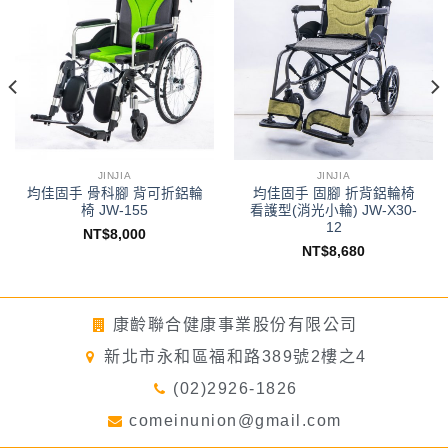
JINJIA
JINJIA
均佳固手 骨科腳 背可折鋁輪
均佳固手 固腳 折背鋁輪椅
椅 JW-155
看護型(消光小輪) JW-X30-
12
NT$
8,000
NT$
8,680
康齡聯合健康事業股份有限公司
新北市永和區福和路389號2樓之4
(02)2926-1826
comeinunion@gmail.com