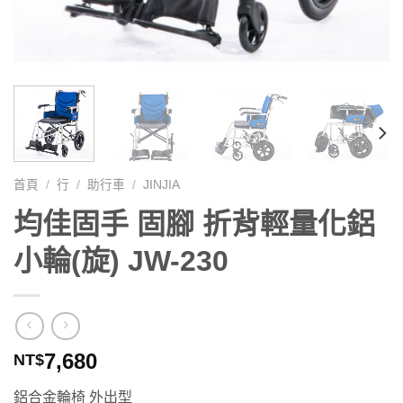
首頁
/
行
/
助行車
/
JINJIA
均佳固手 固腳 折背輕量化鋁
小輪(旋) JW-230
7,680
NT$
鋁合金輪椅 外出型